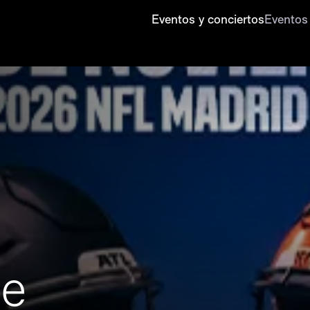
Eventos y conciertos
Eventos
e