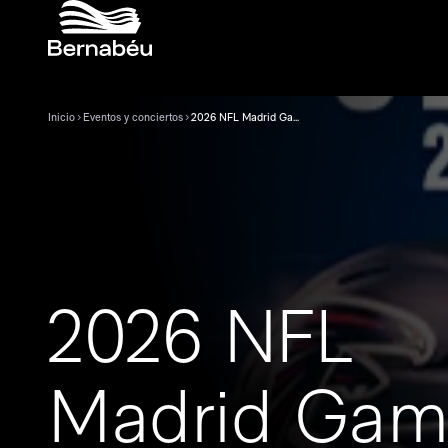
Inicio
Eventos y conciertos
2026 NFL Madrid Game
2026 NFL
Madrid Gam