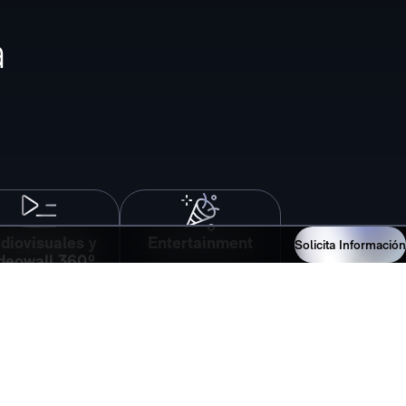
a
diovisuales y
Entertainment
Solicita Información
deowall 360º