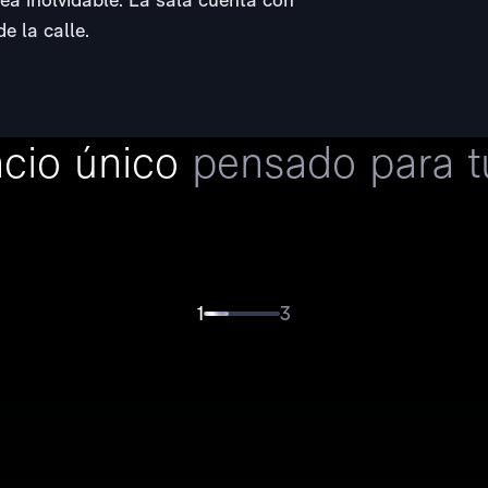
e la calle.
cio único
pensado para t
1
3