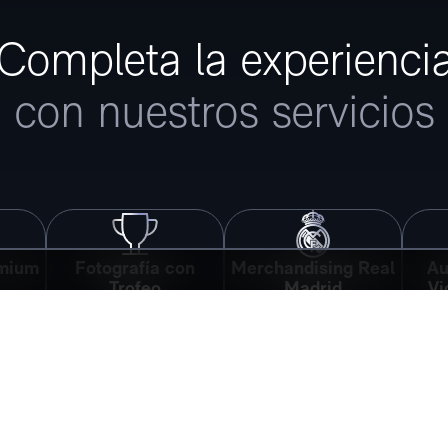
Completa la experienci
con nuestros servicios
emium
Fotografía con
Merchandising Real
Au
Trofeo
Madrid
Vi