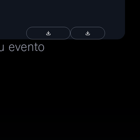
Descargar brochure
Descargar RFP
u evento