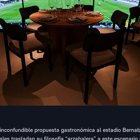
 inconfundible propuesta gastronómica al estadio Bernab
les trasladan su filosofía “arzabalera” a este escenario