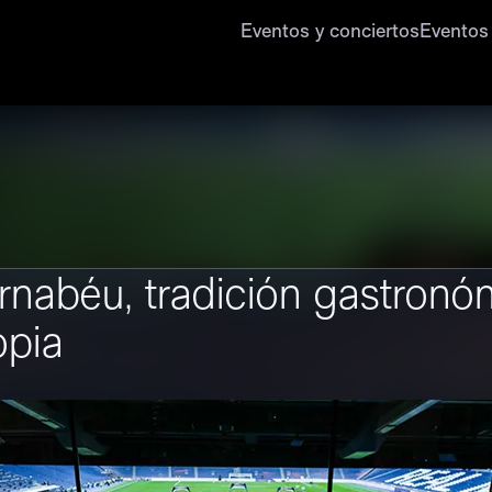
Eventos y conciertos
Eventos
rnabéu, tradición gastronó
opia