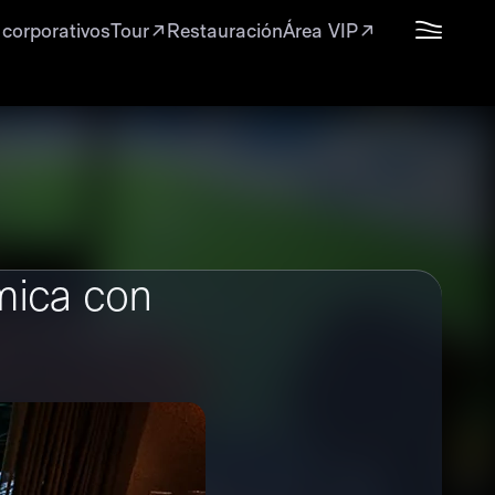
 corporativos
Tour
Restauración
Área VIP
mica con