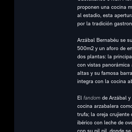
proponen una cocina muy
al estadio, esta apertu
por la tradición gastr
Arzábal Bernabéu se su
500m2 y un aforo de en 
dos plantas: la princip
con vistas panorámica 
altas y su famosa barr
integra con la cocina a
El
fandom
de Arzábal y
cocina arzabalera como 
trufa; la oreja crujient
ibérico con leche de ove
con su pil pil, donde s