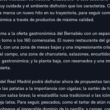
 cuidada y el ambiente disfrutón que los caracteriza. Co
ra marca un nuevo hito en su trayectoria, para seguir co
onómica a través de productos de máxima calidad.
ma a la oferta gastronómica del Bernabéu con un espac
torno a los 160 comensales. El nuevo restaurante del gr
al, con una zona de mesas bajas y una impresionante cri
al campo, una zona de charcutería, salazones, encurtido
a gastronómica; y la planta baja, con reservados y una i
bierta.
 del Real Madrid podrá disfrutar ahora de propuestas tan
las patatas a la importancia con cigalas; la sartén de 
e con salsa brava; la ensaladilla rusa tradicional o las ic
ja latxa. Para seguir, pescados, como el tartar de atún ro
e observa el impecable dominio de la parrilla; y carnes, 